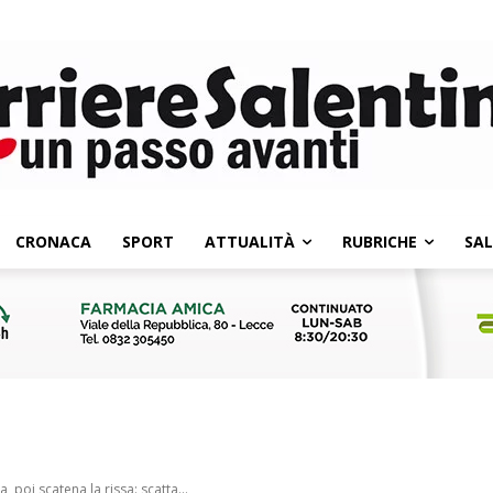
CRONACA
SPORT
ATTUALITÀ
RUBRICHE
SA
a, poi scatena la rissa: scatta...