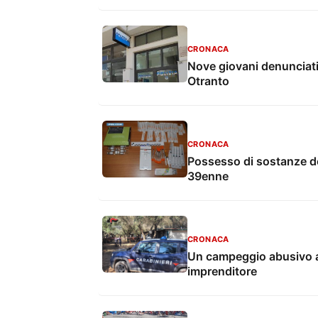
CRONACA
Nove giovani denunciati d
Otranto
CRONACA
Possesso di sostanze dop
39enne
CRONACA
Un campeggio abusivo al
imprenditore