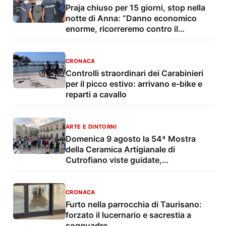
Praja chiuso per 15 giorni, stop nella
notte di Anna: “Danno economico
enorme, ricorreremo contro il
provvedimento”
CRONACA
Controlli straordinari dei Carabinieri
per il picco estivo: arrivano e-bike e
reparti a cavallo
ARTE E DINTORNI
Domenica 9 agosto la 54ª Mostra
della Ceramica Artigianale di
Cutrofiano viste guidate,
degustazioni, mostre e musica live
CRONACA
Furto nella parrocchia di Taurisano:
forzato il lucernario e sacrestia a
soqquadro