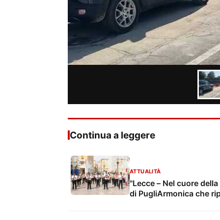
Continua a leggere
ATTUALITÀ
"Lecce – Nel cuore della 
di PugliArmonica che ripor
grandi feste popolari