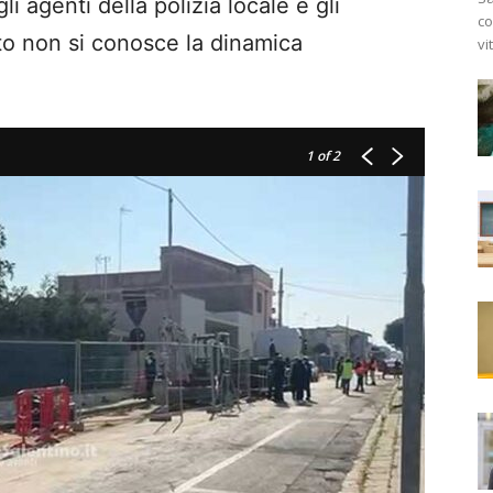
li agenti della polizia locale e gli
co
to non si conosce la dinamica
vi
1
of 2