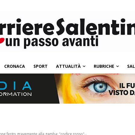
CRONACA
SPORT
ATTUALITÀ
RUBRICHE
SA
nne ferito gravemente alla gamba: "codice rosso"...