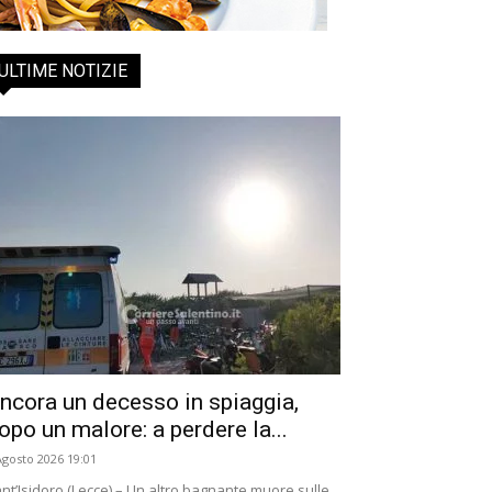
ULTIME NOTIZIE
ncora un decesso in spiaggia,
opo un malore: a perdere la...
Agosto 2026 19:01
nt’Isidoro (Lecce) – Un altro bagnante muore sulle