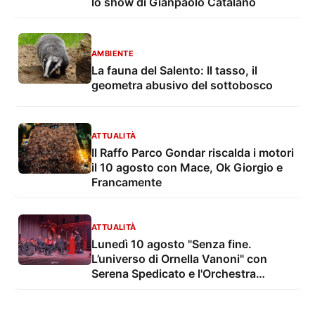
lo show di Gianpaolo Catalano
AMBIENTE
La fauna del Salento: Il tasso, il
geometra abusivo del sottobosco
ATTUALITÀ
Il Raffo Parco Gondar riscalda i motori
il 10 agosto con Mace, Ok Giorgio e
Francamente
ATTUALITÀ
Lunedì 10 agosto "Senza fine.
L’universo di Ornella Vanoni" con
Serena Spedicato e l'Orchestra
Sinfonica di Lecce e del Salento nel
Giardino del Palazzo Marchesale