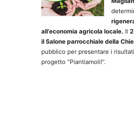
Maglia
determin
rigenera
all’economia agricola locale.
Il
2
il Salone parrocchiale della Chi
pubblico per presentare i risulta
progetto “Piantiamoli!”.