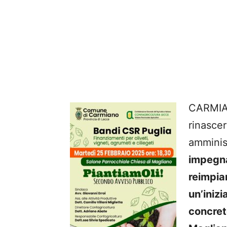
CARMIANO
rinasce
amminis
impegna
reimpia
un’iniz
concret