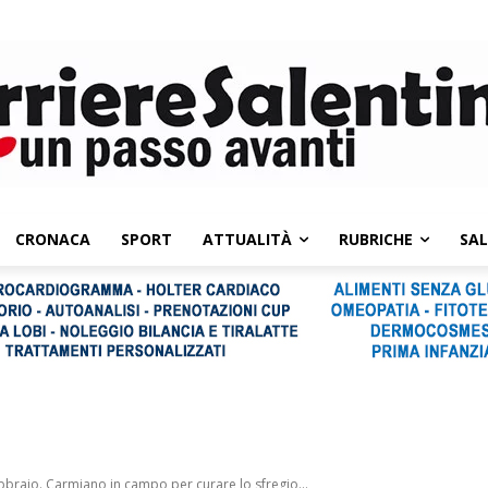
CRONACA
SPORT
ATTUALITÀ
RUBRICHE
SA
ebbraio. Carmiano in campo per curare lo sfregio...