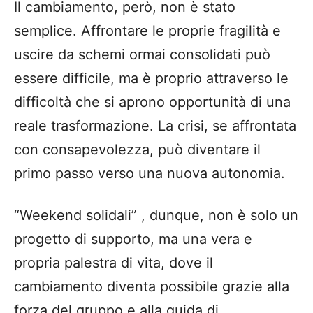
Il cambiamento, per
ò
, non
è
stato
semplice. Affrontare le proprie fragilit
à
e
uscire da schemi ormai consolidati pu
ò
essere difficile, ma
è
proprio attraverso le
difficolt
à
che si aprono opportunit
à
di una
reale trasformazione. La crisi, se affrontata
con consapevolezza, pu
ò
diventare il
primo passo verso una nuova autonomia.
“
Weekend solidali
”
, dunque, non
è
solo un
progetto di supporto, ma una vera e
propria palestra di vita, dove il
cambiamento diventa possibile grazie alla
forza del gruppo e alla guida di