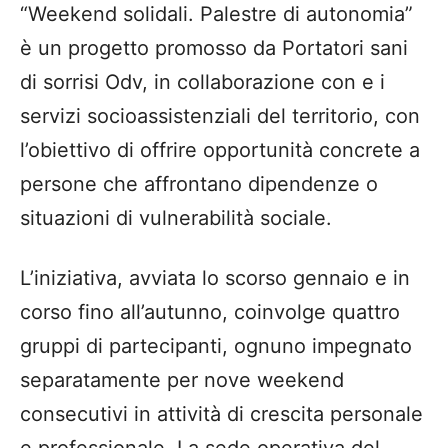
“
Weekend solidali. Palestre di autonomia
”
è
un progetto promosso da Portatori sani
di sorrisi Odv, in collaborazione con
e i
servizi socioassistenziali del territorio, con
l
’
obiettivo di offrire opportunit
à
concrete a
persone che affrontano dipendenze o
situazioni di vulnerabilit
à
sociale.
L
’
iniziativa, avviata lo scorso gennaio e in
corso fino all
’
autunno, coinvolge quattro
gruppi di partecipanti, ognuno impegnato
separatamente per nove weekend
consecutivi in attivit
à
di crescita personale
e professionale. La sede operativa del