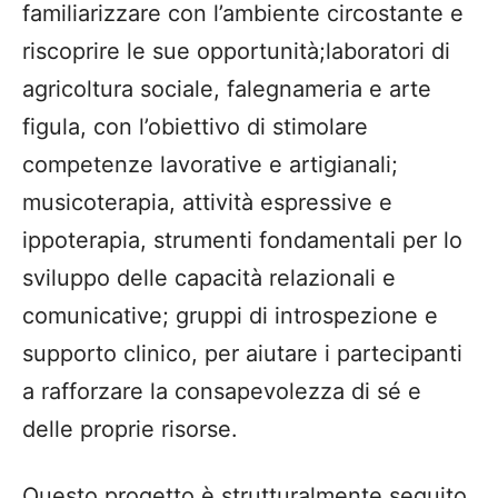
familiarizzare con l
’
ambiente circostante e
riscoprire le sue opportunit
à
;
l
aboratori di
agricoltura sociale, falegnameria e arte
figula, con l
’
obiettivo di stimolare
competenze lavorative e artigianali
;
m
usicoterapia, attivit
à
espressive e
ippoterapia, strumenti fondamentali per lo
sviluppo delle capacit
à
relazionali e
comunicative
; g
ruppi di introspezione e
supporto clinico, per aiutare i partecipanti
a rafforzare la consapevolezza di s
é
e
delle proprie risorse.
Questo
progetto
è
strutturalmente seguito