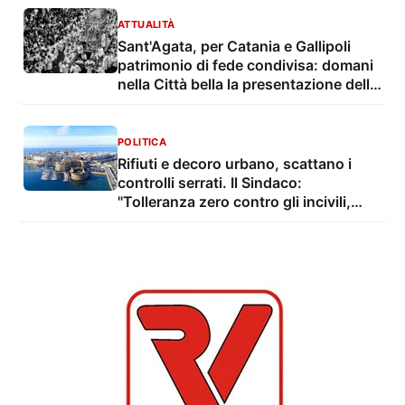
ATTUALITÀ
Sant'Agata, per Catania e Gallipoli
patrimonio di fede condivisa: domani
nella Città bella la presentazione della
nuova ristampa del libro che racconta
l'arrivo delle spoglie della Patrona
etnea nel Salento
POLITICA
Rifiuti e decoro urbano, scattano i
controlli serrati. Il Sindaco:
"Tolleranza zero contro gli incivili,
difendiamo Gallipoli"