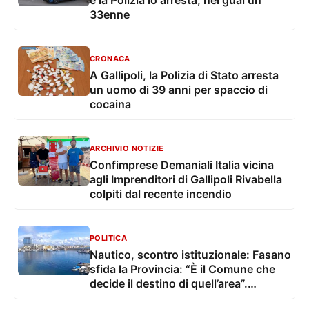
e la Polizia lo arresta, nei guai un
33enne
CRONACA
A Gallipoli, la Polizia di Stato arresta
un uomo di 39 anni per spaccio di
cocaina
ARCHIVIO NOTIZIE
Confimprese Demaniali Italia vicina
agli Imprenditori di Gallipoli Rivabella
colpiti dal recente incendio
POLITICA
Nautico, scontro istituzionale: Fasano
sfida la Provincia: “È il Comune che
decide il destino di quell’area”.
Tarantino si oppone