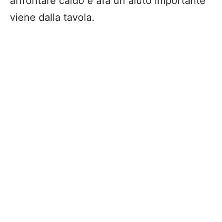
affrontare caldo e afa un aiuto importante
viene dalla tavola.