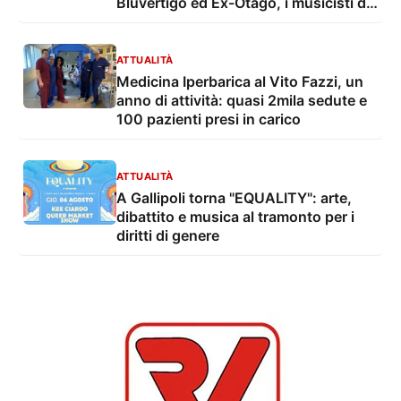
Bluvertigo ed Ex-Otago, i musicisti di
Ogni Altro Suono e il dj set di Vivaz
ATTUALITÀ
Medicina Iperbarica al Vito Fazzi, un
anno di attività: quasi 2mila sedute e
100 pazienti presi in carico
ATTUALITÀ
A Gallipoli torna "EQUALITY": arte,
dibattito e musica al tramonto per i
diritti di genere