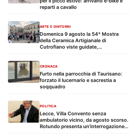
per il picco estivo: arrivano e-bike e
reparti a cavallo
ARTE E DINTORNI
Domenica 9 agosto la 54ª Mostra
della Ceramica Artigianale di
Cutrofiano viste guidate,
degustazioni, mostre e musica live
CRONACA
Furto nella parrocchia di Taurisano:
forzato il lucernario e sacrestia a
soqquadro
POLITICA
Lecce, Villa Convento senza
ambulatorio vicino, da agosto scorso.
Rotundo presenta un’interrogazione e
una proposta