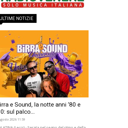
ULTIME NOTIZIE
irra e Sound, la notte anni ’80 e
90: sul palco...
Agosto 2026 11:59
LATINA (Leccr) - Serata nel segno del ritmo e della