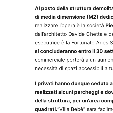
Al posto della struttura demolit
di media dimensione (M2) dedicat
realizzare l’opera è la società
Pie
dall’architetto
Davide Chetta
e da
esecutrice è la
Fortunato Aries S
si concluderanno entro il 30 s
commerciale porterà a un aument
necessità di spazi accessibili a tu
I privati hanno dunque ceduto al
realizzati alcuni parcheggi e dov
della struttura, per un’area com
quadrati
.
“Villa Bebè” sarà facilm