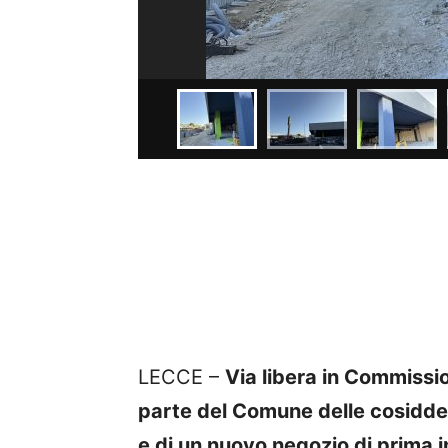
LECCE –
Via
libera in Commissio
parte del Comune delle cosidd
e di un nuovo negozio di prima i