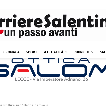
CRONACA
SPORT
ATTUALITÀ
RUBRICHE
SA
truttura) per l’infanzia in arrivo in...