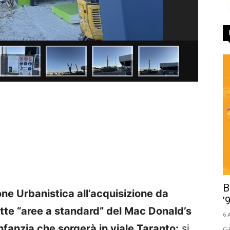
B
ne Urbanistica all’acquisizione da
’
ette
“aree a standard” del Mac Donald’s
6 
nfanzia che sorgerà in viale Taranto:
si
GA