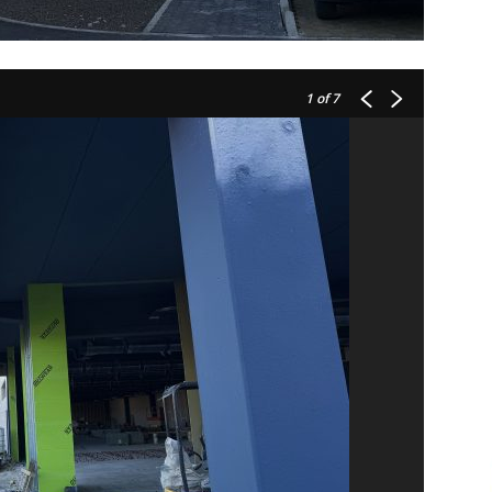
1
of 7