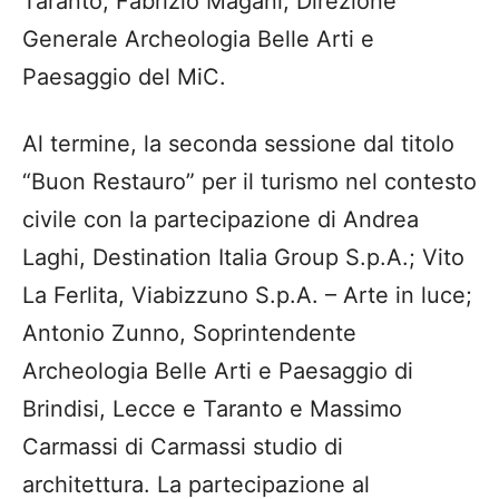
Taranto
;
Fabrizio Magani
,
Direzione
Generale Archeologia Belle Arti e
Paesaggio del
MiC
.
Al termine, la seconda sessione dal titolo
“Buon Restauro” per il turismo nel contesto
civile
con la partecipazione di
Andrea
Laghi
,
Destination
Italia Group S.p.A.
;
Vito
La Ferlita
,
Viabizzuno
S.p.A. – Arte in luce
;
Antonio
Zunno
,
Soprintendente
Archeologia Belle Arti e
Paesaggio di
Brindisi, Lecce e Taranto
e
Massimo
Carmassi
di
Carmassi
studio di
architettura
.
La partecipazione al