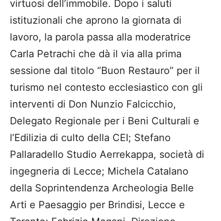
virtuosi dell’immobile.
Dopo i saluti
istituzionali che aprono la giornata di
lavoro, la parola passa alla moderatrice
Carla Petrachi che dà il via alla prima
sessione dal titolo
“Buon Restauro” per il
turismo nel contesto
ecclesiastico
con
gli
interventi di
Don Nunzio
Falcicchio
,
Delegato Regionale per i Beni Culturali e
l’Edilizia di culto della CEI
;
Stefano
Pallara
dello
Studio
Aerrekappa
, s
ocietà di
i
ngegneria
di
Lecce
;
Michela Catalano
della
Soprintendenza Archeologia Belle
Arti e
Paesaggio per Brindisi, Lecce e