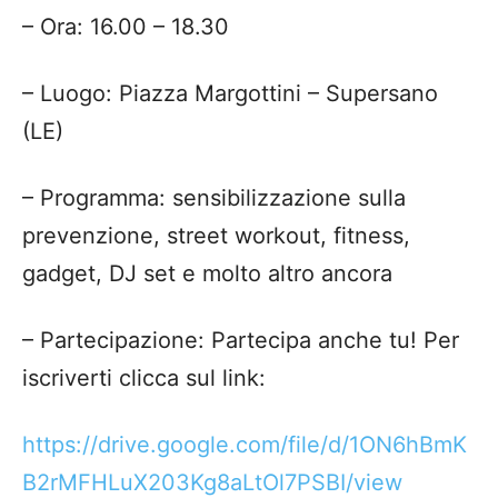
–
Ora
:
16.00 – 18.30
–
Luogo
:
Piazza Margottini – Supersano
(LE)
–
Programma
:
sensibilizzazione sulla
prevenzione,
street workout
,
fitness,
gadget,
DJ set
e molto altro ancora
–
Partecipazione
:
Partecipa anche tu! Per
iscriverti clicca sul link:
https://drive.google.com/file/d/1ON6hBmK
B2rMFHLuX203Kg8aLtOl7PSBI/view