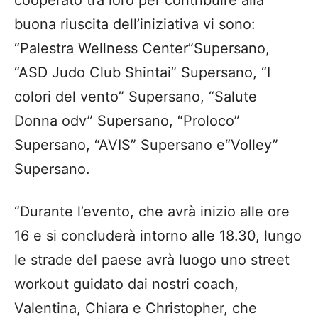
cooperato tra loro per contribuire alla
buona riuscita dell’iniziativa
vi sono
:
“
Palestra Wellness Center
”
Supersano
,
“
ASD Judo Club
Shintai
”
Supersano
,
“I
colori del vento” Supersano
,
“
Salute
Donna
odv
”
Supersano
,
“
Proloco
”
Supersano
, “
AVIS
”
Supersano
e
“
Volley
”
Supersano
.
“Durante l’evento, che avrà inizio alle ore
16
e si concluderà
intorno
alle 18
.30,
lungo
le strade del paese avrà luogo uno
street
workout guidato da
i no
stri coach
,
Valentina, C
hiara e C
h
ristopher,
che