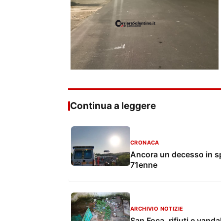
Continua a leggere
CRONACA
Ancora un decesso in sp
71enne
ARCHIVIO NOTIZIE
San Foca, rifiuti e vanda