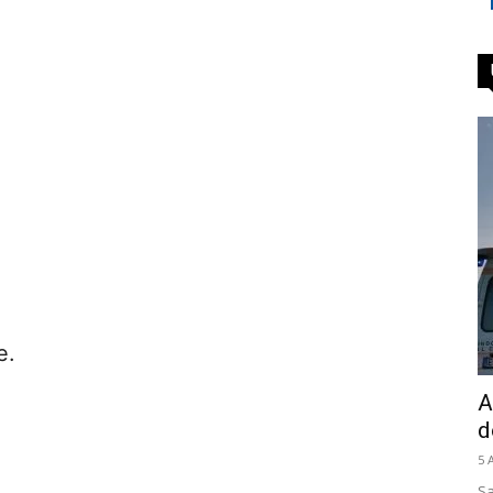
e.
A
d
5 
Sa