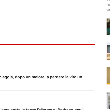
co
vi
iaggia, dopo un malore: a perdere la vita un
lismo sotto la torre: l’allarme di Barbano per il