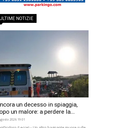
ULTIME NOTIZIE
ncora un decesso in spiaggia,
opo un malore: a perdere la...
Agosto 2026 19:01
nt’Isidoro (Lecce) – Un altro bagnante muore sulle