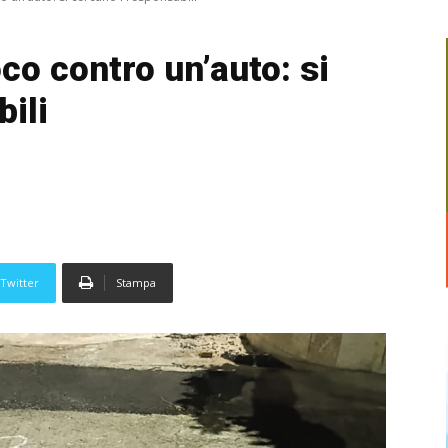
co contro un’auto: si
ili
Twitter
Stampa