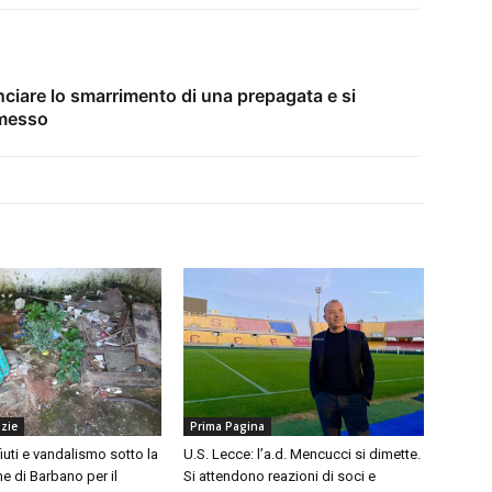
ciare lo smarrimento di una prepagata e si
rmesso
izie
Prima Pagina
fiuti e vandalismo sotto la
U.S. Lecce: l’a.d. Mencucci si dimette.
rme di Barbano per il
Si attendono reazioni di soci e