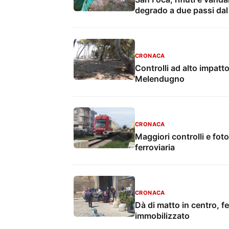
degrado a due passi da
CRONACA
Controlli ad alto impatto
Melendugno
CRONACA
Maggiori controlli e foto
ferroviaria
CRONACA
Dà di matto in centro, f
immobilizzato