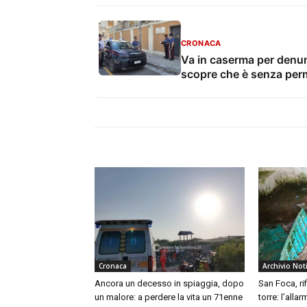
CRONACA
Va in caserma per denun
scopre che è senza pe
Cronaca
Archivio Not
Ancora un decesso in spiaggia, dopo
San Foca, ri
un malore: a perdere la vita un 71enne
torre: l’alla