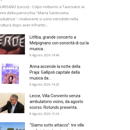
URISANO (Lecce) - Colpo notturno a Taurisano ai
nni della parrocchia "Maria Santissima
siliatrice". I malviventi si sono introdotti nella
ruttura dopo aver infranto...
Litfiba, grande concerto a
Melpignano con sonorità di cui la
musica...
8 Agosto 2026 14:46
Anna accende la notte della
Praja: Gallipoli capitale della
musica da...
8 Agosto 2026 14:20
Lecce, Villa Convento senza
ambulatorio vicino, da agosto
scorso. Rotundo presenta...
8 Agosto 2026 13:24
“Siamo sotto attacco”: tre ville