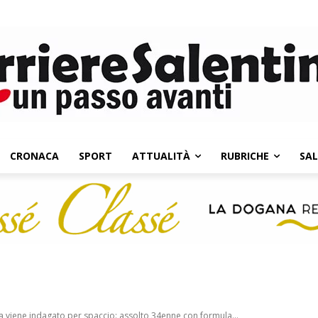
CRONACA
SPORT
ATTUALITÀ
RUBRICHE
SA
 viene indagato per spaccio: assolto 34enne con formula...