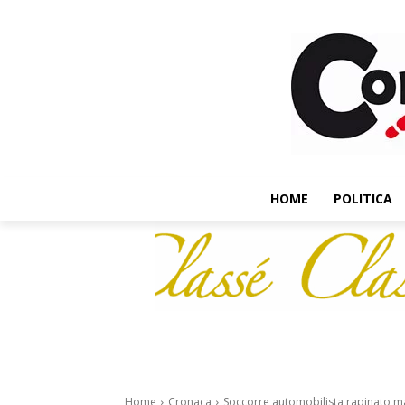
HOME
POLITICA
Home
Cronaca
Soccorre automobilista rapinato ma