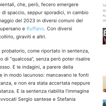
bientali, che, però, fecero emergere
TA
da
 di spaccio, seppur sporadici, in cambio
Au
maggio del 2023 in diversi comuni del
st
Supersano e
Ruffano
. Con diversi
lirio, giraviti e altri.
probatorio, come riportato in sentenza,
o di “qualcosa”, senza però poter risalire
esso. E le indagini, a parere della
te in modo lacunoso: mancavano le fonti
tanza, e non era stata accertata neppure
stanza. E la sentenza riabilita l’immagine
avvocati Sergio santese e Stefania