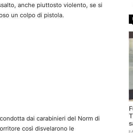
alto, anche piuttosto violento, se si
so un colpo di pistola.
F
T
condotta dai carabinieri del Norm di
s
orritore così disvelarono le
8 