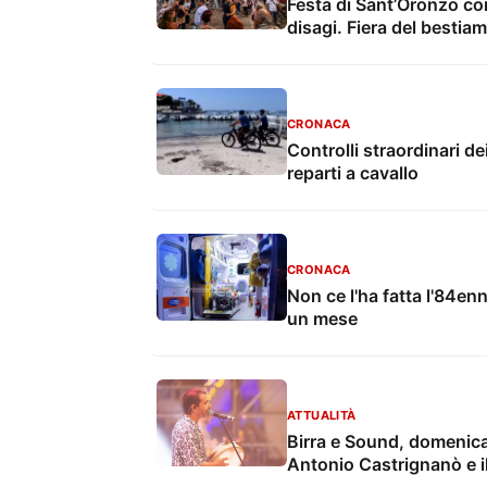
Festa di Sant’Oronzo con 
disagi. Fiera del bestia
CRONACA
Controlli straordinari de
reparti a cavallo
CRONACA
Non ce l'ha fatta l'84e
un mese
ATTUALITÀ
Birra e Sound, domenica 
Antonio Castrignanò e il