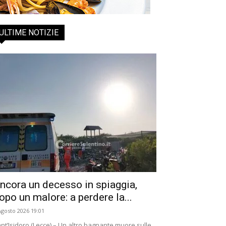
ULTIME NOTIZIE
ncora un decesso in spiaggia,
opo un malore: a perdere la...
Agosto 2026 19:01
nt’Isidoro (Lecce) – Un altro bagnante muore sulle