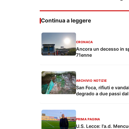
Continua a leggere
CRONACA
Ancora un decesso in sp
71enne
ARCHIVIO NOTIZIE
San Foca, rifiuti e vanda
degrado a due passi da
PRIMA PAGINA
U.S. Lecce: l'a.d. Mencuc