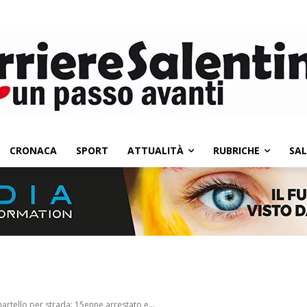
CRONACA
SPORT
ATTUALITÀ
RUBRICHE
SA
artello per strada: 15enne arrestato e...