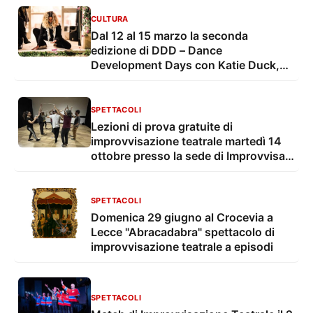
CULTURA
Dal 12 al 15 marzo la seconda
edizione di DDD – Dance
Development Days con Katie Duck,
Giselda Ranieri, Manuela Tessi e altri
ospiti
SPETTACOLI
Lezioni di prova gratuite di
improvvisazione teatrale martedì 14
ottobre presso la sede di Improvvisart
a Lecce
SPETTACOLI
Domenica 29 giugno al Crocevia a
Lecce "Abracadabra" spettacolo di
improvvisazione teatrale a episodi
SPETTACOLI