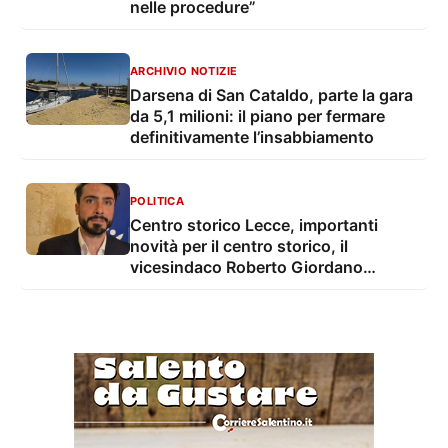
nelle procedure”
ARCHIVIO NOTIZIE
Darsena di San Cataldo, parte la gara
da 5,1 milioni: il piano per fermare
definitivamente l’insabbiamento
POLITICA
Centro storico Lecce, importanti
novità per il centro storico, il
vicesindaco Roberto Giordano
Anguilla: "conclusi i lavori su 8.300
mq di strade e sottoservizi. Investiti
3,3 milioni di euro"