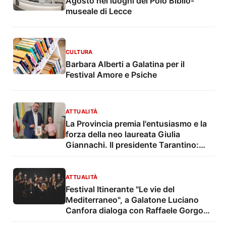
Agosto nei luoghi del Polo Biblio-
museale di Lecce
CULTURA
Barbara Alberti a Galatina per il
Festival Amore e Psiche
ATTUALITÀ
La Provincia premia l'entusiasmo e la
forza della neo laureata Giulia
Giannachi. Il presidente Tarantino:
"Una bella notizia per tutto il Salento"
ATTUALITÀ
Festival Itinerante "Le vie del
Mediterraneo", a Galatone Luciano
Canfora dialoga con Raffaele Gorgoni
su La parabola della Repubblica