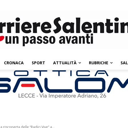
CRONACA
SPORT
ATTUALITÀ
RUBRICHE
SA
 riscoperta delle “Radici Vive” a...