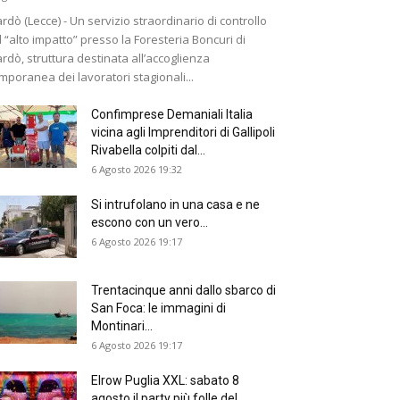
rdò (Lecce) - Un servizio straordinario di controllo
 “alto impatto” presso la Foresteria Boncuri di
rdò, struttura destinata all’accoglienza
mporanea dei lavoratori stagionali...
Confimprese Demaniali Italia
vicina agli Imprenditori di Gallipoli
Rivabella colpiti dal...
6 Agosto 2026 19:32
Si intrufolano in una casa e ne
escono con un vero...
6 Agosto 2026 19:17
Trentacinque anni dallo sbarco di
San Foca: le immagini di
Montinari...
6 Agosto 2026 19:17
Elrow Puglia XXL: sabato 8
agosto il party più folle del...