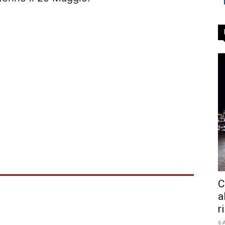
C
a
r
6 