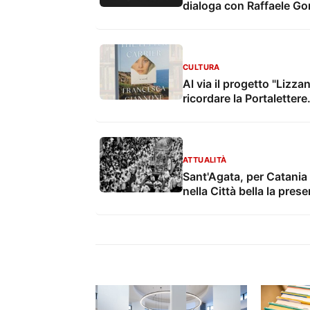
dialoga con Raffaele Go
CULTURA
Al via il progetto "Lizza
ricordare la Portaletter
ATTUALITÀ
Sant'Agata, per Catania 
nella Città bella la pre
racconta l'arrivo delle s