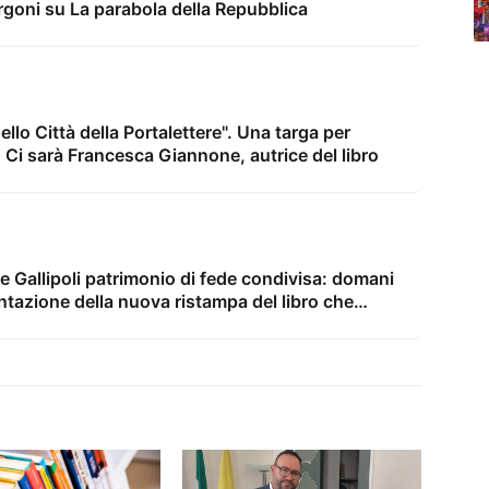
rgoni su La parabola della Repubblica
nello Città della Portalettere". Una targa per
e. Ci sarà Francesca Giannone, autrice del libro
e Gallipoli patrimonio di fede condivisa: domani
sentazione della nuova ristampa del libro che
poglie della Patrona etnea nel Salento