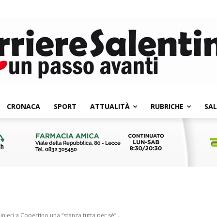
CRONACA
SPORT
ATTUALITÀ
RUBRICHE
SA
ieri a Copertino una “stanza tutta per sé”...