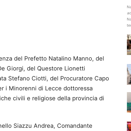
Na
ad
Na
te
senza del Prefetto Natalino Manno, del
e Giorgi, del Questore Lionetti
ata Stefano Ciotti, del Procuratore Capo
er i Minorenni di Lecce dottoressa
che civili e religiose della provincia di
onnello Siazzu Andrea, Comandante