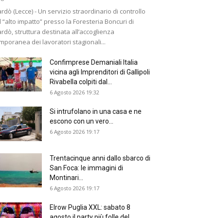
rdò (Lecce) - Un servizio straordinario di controllo
 “alto impatto” presso la Foresteria Boncuri di
rdò, struttura destinata all’accoglienza
mporanea dei lavoratori stagionali...
Confimprese Demaniali Italia
vicina agli Imprenditori di Gallipoli
Rivabella colpiti dal...
6 Agosto 2026 19:32
Si intrufolano in una casa e ne
escono con un vero...
6 Agosto 2026 19:17
Trentacinque anni dallo sbarco di
San Foca: le immagini di
Montinari...
6 Agosto 2026 19:17
Elrow Puglia XXL: sabato 8
agosto il party più folle del...