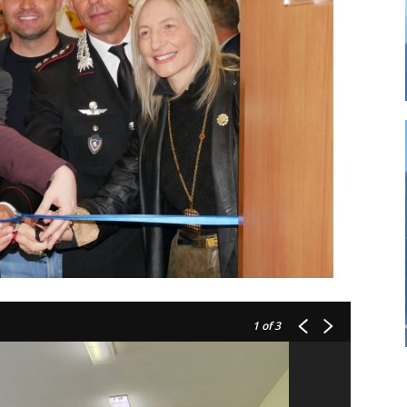
1
of 3