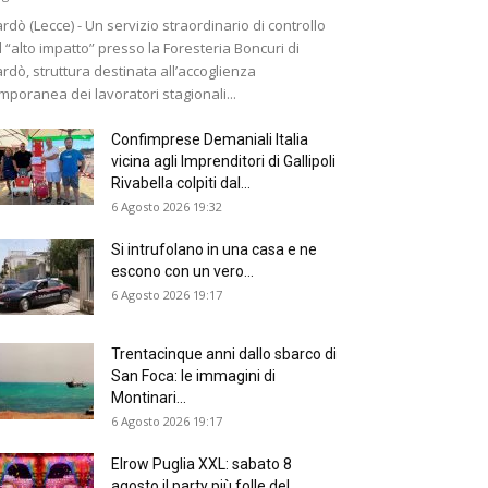
rdò (Lecce) - Un servizio straordinario di controllo
 “alto impatto” presso la Foresteria Boncuri di
rdò, struttura destinata all’accoglienza
mporanea dei lavoratori stagionali...
Confimprese Demaniali Italia
vicina agli Imprenditori di Gallipoli
Rivabella colpiti dal...
6 Agosto 2026 19:32
Si intrufolano in una casa e ne
escono con un vero...
6 Agosto 2026 19:17
Trentacinque anni dallo sbarco di
San Foca: le immagini di
Montinari...
6 Agosto 2026 19:17
Elrow Puglia XXL: sabato 8
agosto il party più folle del...