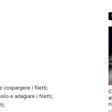
 cospargere i filetti;
C
lio e adagiare i filetti;
a
r
ti;
6 