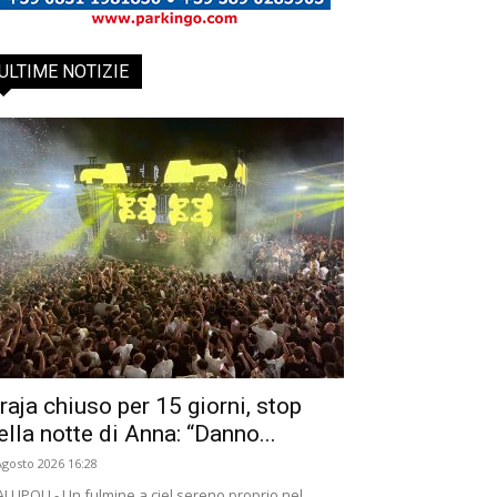
ULTIME NOTIZIE
raja chiuso per 15 giorni, stop
ella notte di Anna: “Danno...
Agosto 2026 16:28
LLIPOLI - Un fulmine a ciel sereno proprio nel