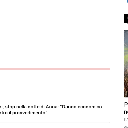
P
rni, stop nella notte di Anna: “Danno economico
n
tro il provvedimento”
8 
GA