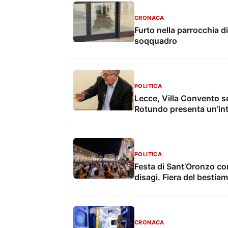
CRONACA
Furto nella parrocchia di
soqquadro
POLITICA
Lecce, Villa Convento s
Rotundo presenta un’in
POLITICA
Festa di Sant’Oronzo con 
disagi. Fiera del bestia
CRONACA