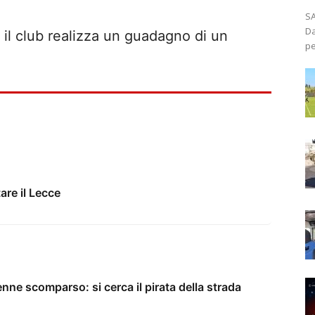
SA
Da
o: il club realizza un guadagno di un
pe
re il Lecce
enne scomparso: si cerca il pirata della strada