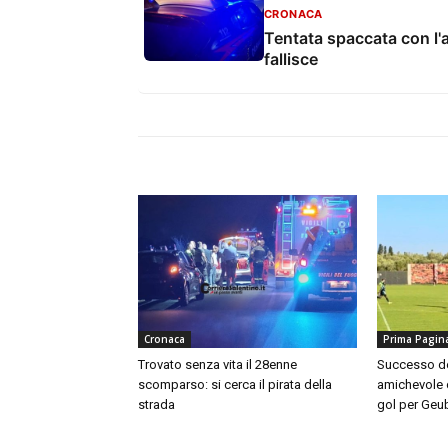
CRONACA
Tentata spaccata con l'au
fallisce
Cronaca
Prima Pagin
Trovato senza vita il 28enne
Successo dei
scomparso: si cerca il pirata della
amichevole 
strada
gol per Geu