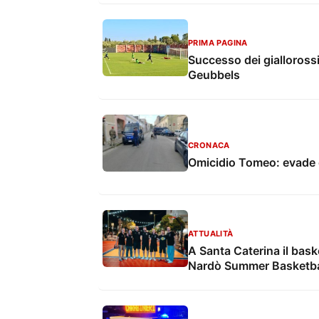
PRIMA PAGINA
Successo dei giallorossi
Geubbels
CRONACA
Omicidio Tomeo: evade d
ATTUALITÀ
A Santa Caterina il baske
Nardò Summer Basketba