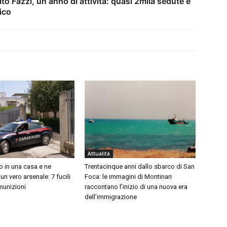
ito Fazzi, un anno di attività: quasi 2mila sedute e
ico
Attualità
no in una casa e ne
Trentacinque anni dallo sbarco di San
n vero arsenale: 7 fucili
Foca: le immagini di Montinari
munizioni
raccontano l’inizio di una nuova era
dell’immigrazione