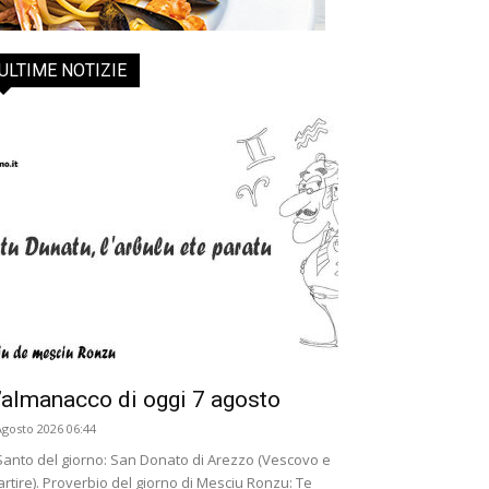
ULTIME NOTIZIE
’almanacco di oggi 7 agosto
Agosto 2026 06:44
 Santo del giorno: San Donato di Arezzo (Vescovo e
rtire). Proverbio del giorno di Mesciu Ronzu: Te