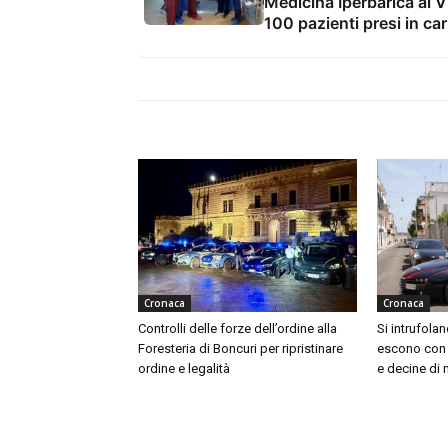
Medicina Iperbarica al V
100 pazienti presi in car
Cronaca
Cronaca
Controlli delle forze dell’ordine alla
Si intrufola
Foresteria di Boncuri per ripristinare
escono con u
ordine e legalità
e decine di 