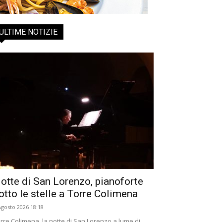
ULTIME NOTIZIE
otte di San Lorenzo, pianoforte
otto le stelle a Torre Colimena
Agosto 2026 18:18
rre Colimena, la notte di San Lorenzo a lume di