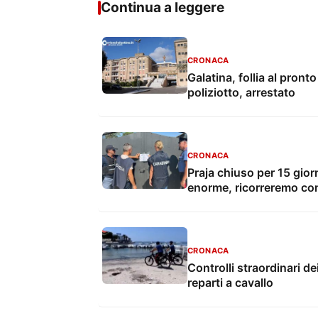
Continua a leggere
CRONACA
Galatina, follia al pron
poliziotto, arrestato
CRONACA
Praja chiuso per 15 gio
enorme, ricorreremo con
CRONACA
Controlli straordinari de
reparti a cavallo