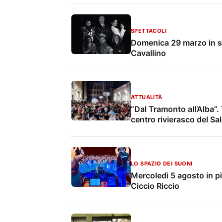
SPETTACOLI
Domenica 29 marzo in sc
Cavallino
ATTUALITÀ
“Dal Tramonto all’Alba”.
centro rivierasco del S
LO SPAZIO DEI SUONI
Mercoledì 5 agosto in pi
Ciccio Riccio