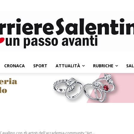
CRONACA
SPORT
ATTUALITÀ
RUBRICHE
SA
Cavallino con gli artisti dell'accademia-community "Art...