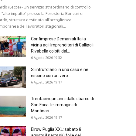
rdò (Lecce) - Un servizio straordinario di controllo
 “alto impatto” presso la Foresteria Boncuri di
rdò, struttura destinata all’accoglienza
mporanea dei lavoratori stagionali...
Confimprese Demaniali Italia
vicina agli Imprenditori di Gallipoli
Rivabella colpiti dal...
6 Agosto 2026 19:32
Si intrufolano in una casa e ne
escono con un vero...
6 Agosto 2026 19:17
Trentacinque anni dallo sbarco di
San Foca: le immagini di
Montinari...
6 Agosto 2026 19:17
Elrow Puglia XXL: sabato 8
agosto il party più folle del...