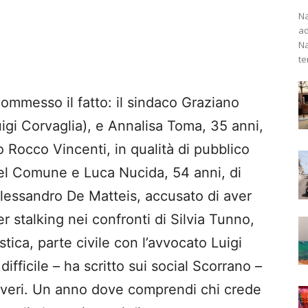
Na
ad
Na
te
commesso il fatto: il sindaco Graziano
igi Corvaglia), e Annalisa Toma, 35 anni,
to Rocco Vincenti, in qualità di pubblico
 del Comune e Luca Nucida, 54 anni, di
Alessandro De Matteis, accusato di aver
er stalking nei confronti di Silvia Tunno,
istica, parte civile con l’avvocato Luigi
ifficile – ha scritto sui social Scorrano –
i veri. Un anno dove comprendi chi crede