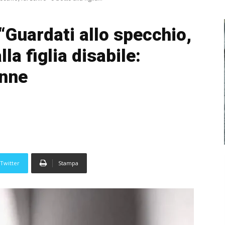
 “Guardati allo specchio,
lla figlia disabile:
enne
Twitter
Stampa