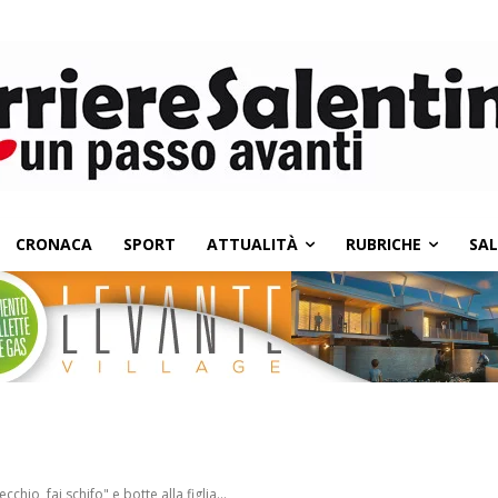
CRONACA
SPORT
ATTUALITÀ
RUBRICHE
SA
cchio, fai schifo" e botte alla figlia...