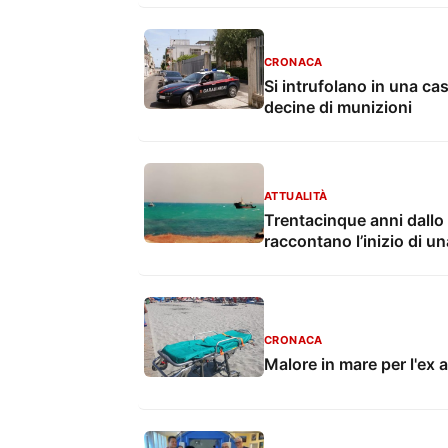
CRONACA
Si intrufolano in una ca
decine di munizioni
ATTUALITÀ
Trentacinque anni dallo 
raccontano l’inizio di u
CRONACA
Malore in mare per l'ex 