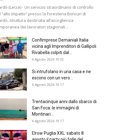
rdò (Lecce) - Un servizio straordinario di controllo
 “alto impatto” presso la Foresteria Boncuri di
rdò, struttura destinata all’accoglienza
mporanea dei lavoratori stagionali...
Confimprese Demaniali Italia
vicina agli Imprenditori di Gallipoli
Rivabella colpiti dal...
6 Agosto 2026 19:32
Si intrufolano in una casa e ne
escono con un vero...
6 Agosto 2026 19:17
Trentacinque anni dallo sbarco di
San Foca: le immagini di
Montinari...
6 Agosto 2026 19:17
Elrow Puglia XXL: sabato 8
agosto il party più folle del...