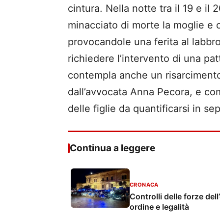
cintura. Nella notte tra il 19 e i
minacciato di morte la moglie e 
provocandole una ferita al labbr
richiedere l’intervento di una pat
contempla anche un risarcimento 
dall’avvocata Anna Pecora, e com
delle figlie da quantificarsi in se
Continua a leggere
CRONACA
Controlli delle forze dell
ordine e legalità