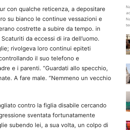
Na
pur con qualche reticenza, a depositare
ad
ro su bianco le continue vessazioni e
Na
te
 erano costrette a subire da tempo. in
. Scaturiti da eccessi di ira dell’uomo.
ie; rivolgeva loro continui epiteti
 controllando il suo telefono e
re e i parenti. “Guardati allo specchio,
minate. A fare male. “Nemmeno un vecchio
gliato contro la figlia disabile cercando
aggressione sventata fortunatamente
lie subendo lei, a sua volta, un colpo di