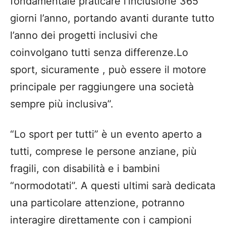
fondamentale praticare l’inclusione 365
giorni l’anno
,
p
ortando
a
vanti durante tutto
l’anno
d
ei progetti
i
nclusivi che
coinvolgano
t
utti senza differenze
.
L
o
sport, sicuramente , può essere il motore
principale
p
er raggiungere un
a
s
ocietà
sempre più inclusiva
”.
“Lo sport per tutti” è un evento aperto a
tutti,
comprese
le persone anziane, più
fragili, con disabilità e i bambini
“normodotati”
. A questi ultimi sarà dedicata
una particolare at
tenzione,
potranno
interagire direttamente
con i campioni