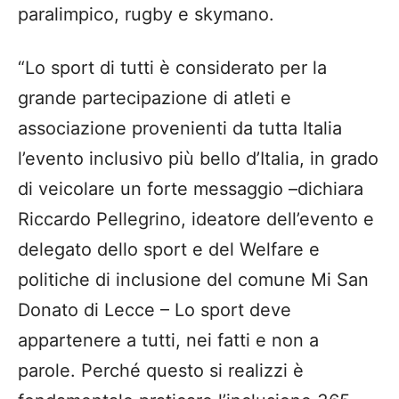
paralimpico
, rugby e
skym
ano
.
“
Lo sport di tutti è considerato
p
er
la
grande partecipazione
d
i atleti e
associazione
p
rovenienti da tutta Italia
l
’evento inclusivo più bello
d
’Italia
,
i
n
g
ra
do
di
vei
colare un forte messaggio
–
d
ichiara
Riccardo Pellegrino
, ideatore dell’evento e
d
elegato dello sport
e del
Welfare
e
politiche di inclusione del comune Mi San
Donato di Lecce
–
Lo sport deve
appartenere a tutti, nei fatti e non a
parole
.
Perché questo si realizzi è