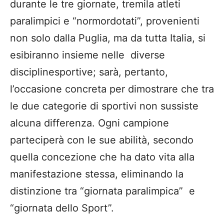
durante le t
re giornate
,
tremila
atleti
paralimpici
e
“
normordotati
”
, provenienti
non solo dalla Puglia, ma da tutta Italia, si
esibiranno insieme
nelle
diverse
discipl
i
ne
sportive
;
sar
à, pertanto,
l’occasione concreta per dimostrare che tra
le due categorie di sportivi non sussiste
alcuna differenza
. Ogn
i
campione
parteciperà con le sue abilità, secondo
quella concezione che ha
dato vita alla
manifestazione stessa, eliminando la
distinzione tra “giornata
paralimpica
” e
“giornata dello Sport”.