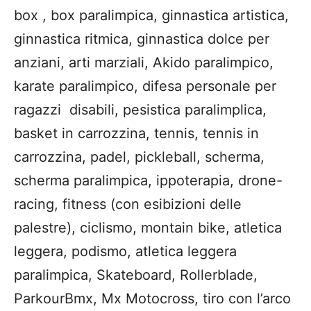
b
ox , box
parali
mpica
, ginnastica artistica
,
ginnastica ritmica,
g
innastica dolce per
anziani,
a
rti marziali,
A
kido
paralimp
ico
,
karate
paralimpico
, difesa personale per
ragazzi disabili,
p
esistica
paral
implica
,
basket in carrozzina, tennis, tennis in
carrozzina,
padel
,
pickl
eba
ll
,
s
cherma,
scherma
paralimpica
, i
p
poterapia
,
d
rone
-
racing
,
fitness (con esibizioni delle
palestre),
ciclismo,
m
ont
ain
bike
, atletica
l
eggera,
po
dismo
,
a
tletica leggera
paralimpica
, Skateboard, Rollerblade,
Parkour
Bmx
,
Mx
Motocross, tiro con l’arco