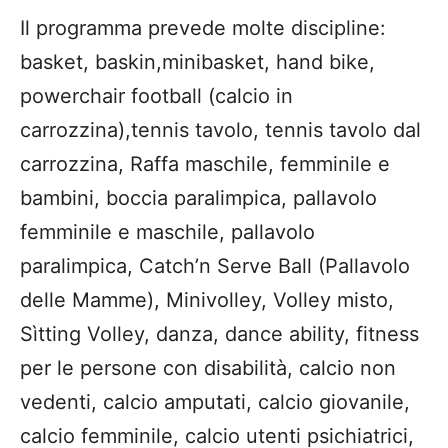
Il programma prevede molte discipline
:
b
asket,
baskin
,
m
inib
a
ske
t
,
hand
bike
,
powerchair
football (calcio in
carrozzina),
t
ennis
tavolo, tennis tavolo dal
carrozzina, Raffa maschile, femminile e
bambini,
b
occia
paralimpica
,
p
allavolo
femminile e maschile, pallavolo
p
ar
a
li
mpica
,
Catch’n Serve Ball
(Pallavolo
delle M
amme
)
, Mini
volley
,
Volley
mist
o
,
Sì
t
ti
ng
Volley
, danza,
dance
ability
, fitness
per
le
persone con disabilità,
c
alcio non
vedenti, calcio amputati,
c
alcio
g
iovan
ile
,
calcio femminile,
c
alcio utenti p
sichiatrici
,