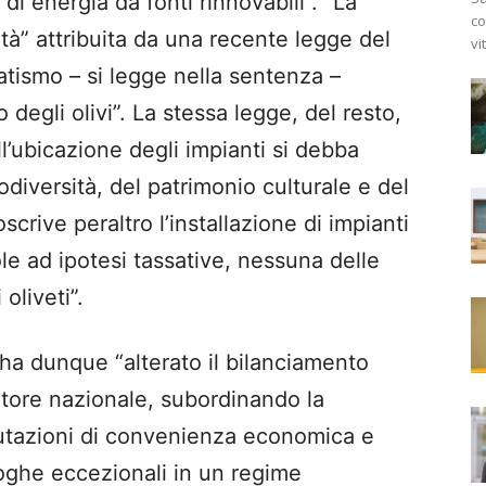
 di energia da fonti rinnovabili”. “La
co
lità” attribuita da una recente legge del
vi
ismo – si legge nella sentenza –
 degli olivi”. La stessa legge, del resto,
’ubicazione degli impianti si debba
odiversità, del patrimonio culturale e del
scrive peraltro l’installazione di impianti
ole ad ipotesi tassative, nessuna delle
oliveti”.
 ha dunque “alterato il bilanciamento
latore nazionale, subordinando la
lutazioni di convenienza economica e
oghe eccezionali in un regime