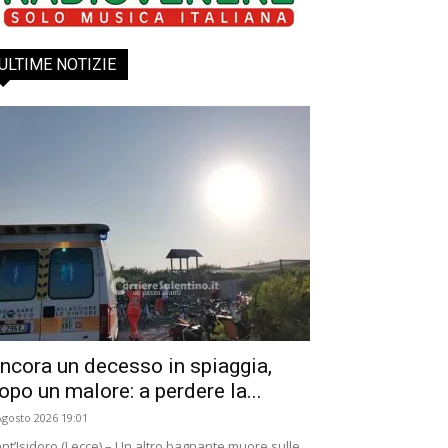
ULTIME NOTIZIE
ncora un decesso in spiaggia,
opo un malore: a perdere la...
Agosto 2026 19:01
nt’Isidoro (Lecce) – Un altro bagnante muore sulle