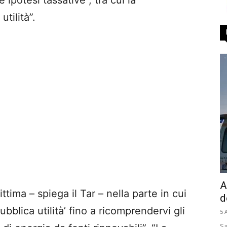
 ipotesi tassative”, tra cui la
tilità”.
A
ttima – spiega il Tar – nella parte in cui
d
bblica utilità’ fino a ricomprendervi gli
5 
Sa