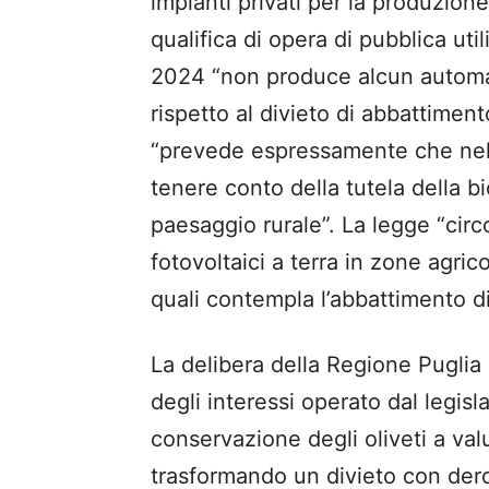
impianti privati per la produzione
qualifica di opera di pubblica uti
2024 “non produce alcun automat
rispetto al divieto di abbattimento
“prevede espressamente che nell
tenere conto della tutela della bi
paesaggio rurale”. La legge “circo
fotovoltaici a terra in zone agric
quali contempla l’abbattimento di 
La delibera della Regione Puglia
degli interessi operato dal legis
conservazione degli oliveti a va
trasformando un divieto con der