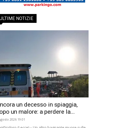
ULTIME NOTIZIE
ncora un decesso in spiaggia,
opo un malore: a perdere la...
Agosto 2026 19:01
nt’Isidoro (Lecce) – Un altro bagnante muore sulle