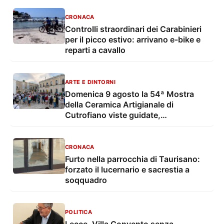
CRONACA
Controlli straordinari dei Carabinieri
per il picco estivo: arrivano e-bike e
reparti a cavallo
ARTE E DINTORNI
Domenica 9 agosto la 54ª Mostra
della Ceramica Artigianale di
Cutrofiano viste guidate,
degustazioni, mostre e musica live
CRONACA
Furto nella parrocchia di Taurisano:
forzato il lucernario e sacrestia a
soqquadro
POLITICA
Lecce, Villa Convento senza