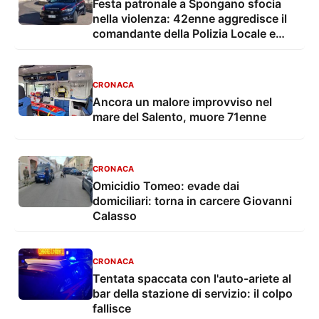
Festa patronale a Spongano sfocia
nella violenza: 42enne aggredisce il
comandante della Polizia Locale e
finisce in carcere
CRONACA
Ancora un malore improvviso nel
mare del Salento, muore 71enne
CRONACA
Omicidio Tomeo: evade dai
domiciliari: torna in carcere Giovanni
Calasso
CRONACA
Tentata spaccata con l'auto-ariete al
bar della stazione di servizio: il colpo
fallisce