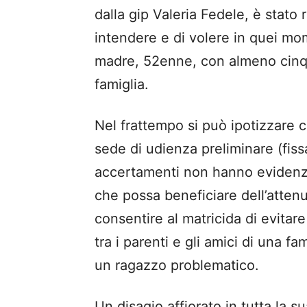
dalla gip Valeria Fedele, è stato
intendere e di volere in quei mom
madre, 52enne, con almeno cinque
famiglia.
Nel frattempo si può ipotizzare c
sede di udienza preliminare (fissa
accertamenti non hanno evidenzia
che possa beneficiare dell’atte
consentire al matricida di evitar
tra i parenti e gli amici di una fa
un ragazzo problematico.
Un disagio affiorato in tutta la s