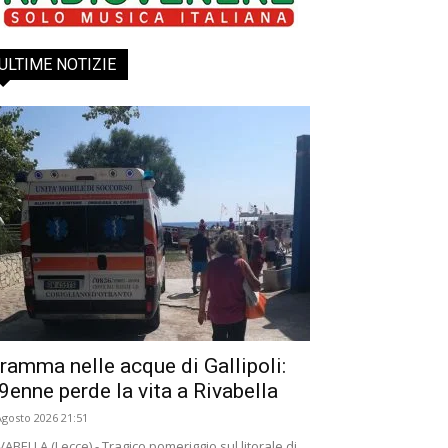
ULTIME NOTIZIE
ramma nelle acque di Gallipoli:
9enne perde la vita a Rivabella
Agosto 2026 21:51
VABELLA (Lecce) - Tragico pomeriggio sul litorale di