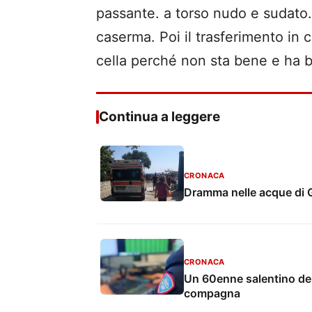
passante. a torso nudo e sudato. D
caserma. Poi il trasferimento in 
cella perché non sta bene e ha b
Continua a leggere
CRONACA
Dramma nelle acque di Ga
CRONACA
Un 60enne salentino den
compagna