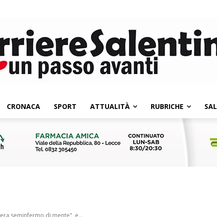
CRONACA
SPORT
ATTUALITÀ
RUBRICHE
SA
"era seminfermo di mente", e...