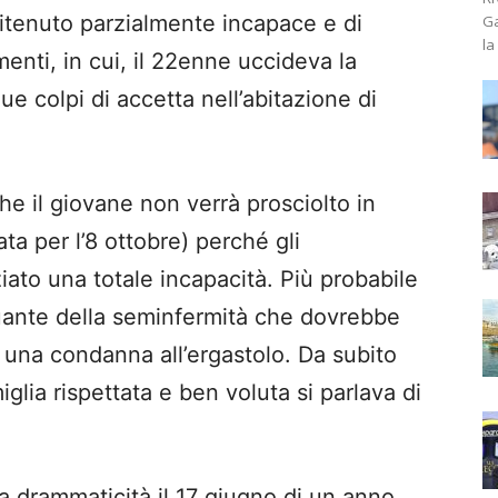
 ritenuto parzialmente incapace e di
Ga
la
enti, in cui, il 22enne uccideva la
 colpi di accetta nell’abitazione di
he il giovane non verrà prosciolto in
ta per l’8 ottobre) perché gli
to una totale incapacità. Più probabile
nuante della seminfermità che dovrebbe
e una condanna all’ergastolo. Da subito
miglia rispettata e ben voluta si parlava di
ua drammaticità il 17 giugno di un anno