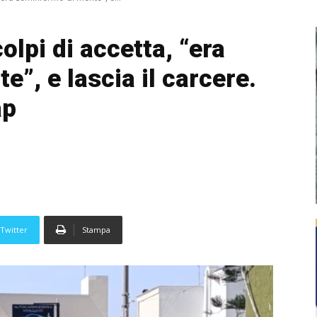
olpi di accetta, “era
”, e lascia il carcere.
ap
Twitter
Stampa