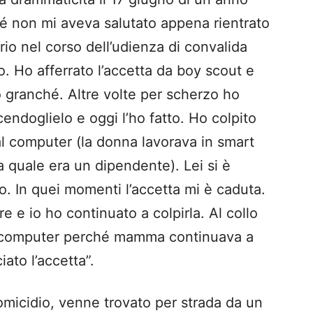
hé non mi aveva salutato appena rientrato
rio nel corso dell’udienza di convalida
o. Ho afferrato l’accetta da boy scout e
do granché. Altre volte per scherzo ho
cendoglielo e oggi l’ho fatto. Ho colpito
l computer (la donna lavorava in smart
a quale era un dipendente). Lei si è
no. In quei momenti l’accetta mi è caduta.
are e io ho continuato a colpirla. Al collo
il computer perché mamma continuava a
ato l’accetta”.
micidio, venne trovato per strada da un