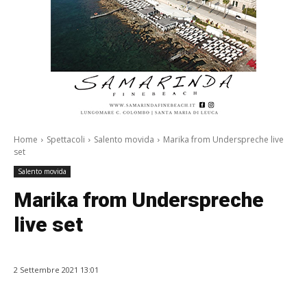
Home
Spettacoli
Salento movida
Marika from Underspreche live
set
Salento movida
Marika from Underspreche
live set
2 Settembre 2021 13:01