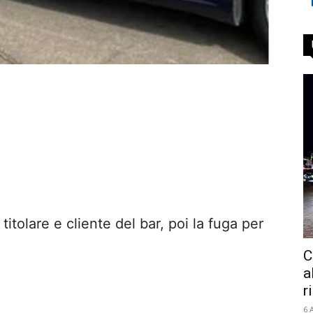
olare e cliente del bar, poi la fuga per
C
a
r
6 