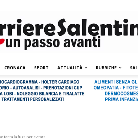
CRONACA
SPORT
ATTUALITÀ
RUBRICHE
SA
se tenta la fuga per evitare...