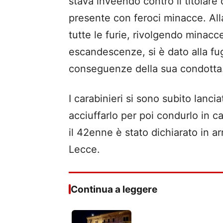
stava inveendo contro il titolare
presente con feroci minacce. Alla
tutte le furie, rivolgendo minacc
escandescenze, si è dato alla fuga
conseguenze della sua condotta
I carabinieri si sono subito lanc
acciuffarlo per poi condurlo in ca
il 42enne è stato dichiarato in a
Lecce.
Continua a leggere