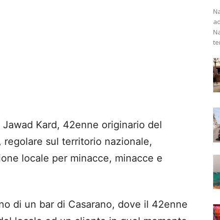
Na
ad
Na
te
r Jawad Kard, 42enne originario del
egolare sul territorio nazionale,
azione locale per minacce, minacce e
terno di un bar di Casarano, dove il 42enne