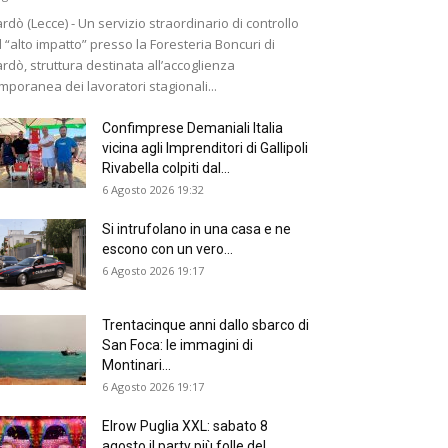
rdò (Lecce) - Un servizio straordinario di controllo
 “alto impatto” presso la Foresteria Boncuri di
rdò, struttura destinata all’accoglienza
mporanea dei lavoratori stagionali...
Confimprese Demaniali Italia
vicina agli Imprenditori di Gallipoli
Rivabella colpiti dal...
6 Agosto 2026 19:32
Si intrufolano in una casa e ne
escono con un vero...
6 Agosto 2026 19:17
Trentacinque anni dallo sbarco di
San Foca: le immagini di
Montinari...
6 Agosto 2026 19:17
Elrow Puglia XXL: sabato 8
agosto il party più folle del...