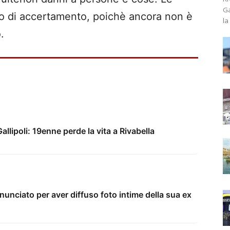
Ga
so di accertamento, poichè ancora non è
la
.
llipoli: 19enne perde la vita a Rivabella
unciato per aver diffuso foto intime della sua ex