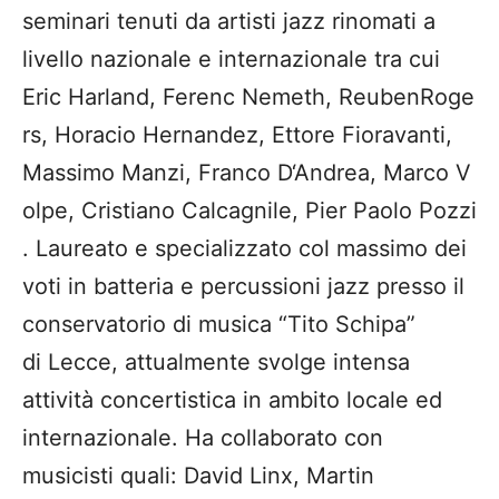
seminari tenuti da artisti jazz rinomati a
livello
nazionale e internazionale
tra cui
E
ric
H
arland,
F
erenc
N
emeth
,
R
euben
R
oge
rs,
H
oracio
H
ernandez,
E
ttore
F
ioravanti,
M
assimo
M
anzi,
F
ranco
D
‘
A
ndrea,
M
arco
V
olpe,
C
ristiano
C
alcagnile,
P
ier
P
aolo
P
ozzi
.
L
aureato e specializzato col massimo
dei
voti in batteria e percussioni jazz presso il
conservatorio di musica “
T
ito
S
chipa”
di
L
ecce,
attualmente svolge intensa
attività concertistica in ambito locale ed
internazionale.
H
a collaborato
con
musicisti quali:
David
Linx
, Martin