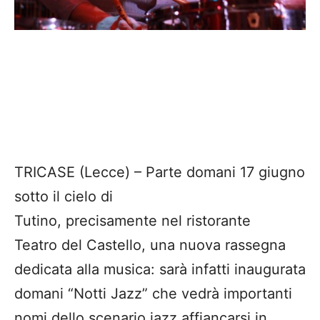
TRICASE (Lecce) –
Parte domani 17 giugno
s
otto il cielo di
Tutino,
precisamente
nel
ristorante
Teatro
del Castello,
una nuova rassegna
dedicata alla musica
: sarà infatti inaugurata
domani “
Notti Jazz”
che vedrà importanti
nomi dello scenario jazz affiancarsi in