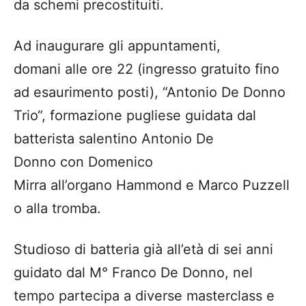
da schemi precostituiti.
Ad inaugurare gli appuntamenti,
domani
alle ore 22 (
ingresso gratuito fino
ad esaurimento posti
)
, “
Antonio De Donno
Trio
“, formazione pugliese guidata dal
batterista
salentino
Antonio De
Donno
con
Domenico
Mirra
all’
organo
H
ammond
e
Marco
Puzzell
o
alla
tromba
.
Studioso di batteria già
all’età di sei anni
guidato dal
M
°
F
ranco
D
e
D
onno
, nel
tempo
partecipa a
diverse
masterclass e