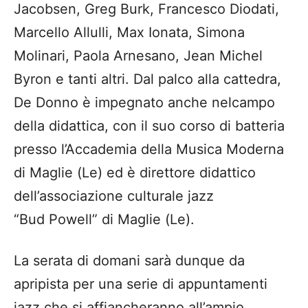
Jacobsen, Greg Burk, Francesco Diodati,
Marcello
Allulli
, Max
Ionata
, Simona
Molinari, Paola Arnesano, Jean Michel
Byron
e tanti altri.
Dal palco alla cattedra,
De Donno è i
mpegnato
anche
nel
campo
della didattica
, con
il
suo
corso di batteria
presso l’
A
ccademia della
M
usica
M
oderna
di
M
aglie
(
L
e)
ed è direttore didattico
dell’associazione culturale jazz
“
B
ud
P
owell” di
M
aglie (
L
e).
La serata di domani sarà dunque da
apripista per una serie di appuntamenti
jazz che si affiancheranno all’ampio