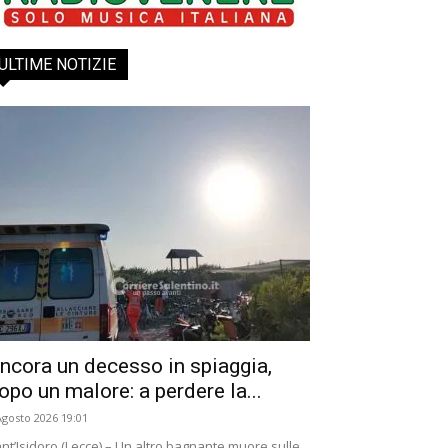
ULTIME NOTIZIE
ncora un decesso in spiaggia,
opo un malore: a perdere la...
Agosto 2026 19:01
nt’Isidoro (Lecce) – Un altro bagnante muore sulle