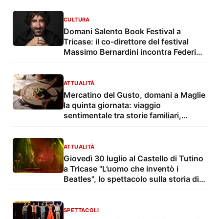
CULTURA
Domani Salento Book Festival a
Tricase: il co-direttore del festival
Massimo Bernardini incontra Federico
Baccomo e Antonluca Iasi incontra
Massimo Cannoletta
ATTUALITÀ
Mercatino del Gusto, domani a Maglie
la quinta giornata: viaggio
sentimentale tra storie familiari,
tradizioni, tipicità
ATTUALITÀ
Giovedì 30 luglio al Castello di Tutino
a Tricase "L’uomo che inventò i
Beatles", lo spettacolo sulla storia di
Brian Epstein
SPETTACOLI