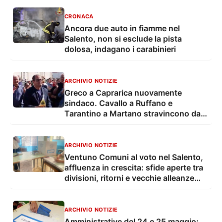
CRONACA
Ancora due auto in fiamme nel
Salento, non si esclude la pista
dolosa, indagano i carabinieri
ARCHIVIO NOTIZIE
Greco a Caprarica nuovamente
sindaco. Cavallo a Ruffano e
Tarantino a Martano stravincono da
soli: è il tris
ARCHIVIO NOTIZIE
Ventuno Comuni al voto nel Salento,
affluenza in crescita: sfide aperte tra
divisioni, ritorni e vecchie alleanze
saltate
ARCHIVIO NOTIZIE
Amministrative del 24 e 25 maggio: