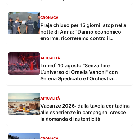
CRONACA
Praja chiuso per 15 giorni, stop nella
notte di Anna: “Danno economico
enorme, ricorreremo contro il
provvedimento”
ATTUALITÀ
Lunedì 10 agosto "Senza fine.
L’universo di Ornella Vanoni" con
Serena Spedicato e l'Orchestra
Sinfonica di Lecce e del Salento nel
Giardino del Palazzo Marchesale
ATTUALITÀ
Vacanze 2026: dalla tavola contadina
alle esperienze in campagna, cresce
la domanda di autenticità
CRONACA