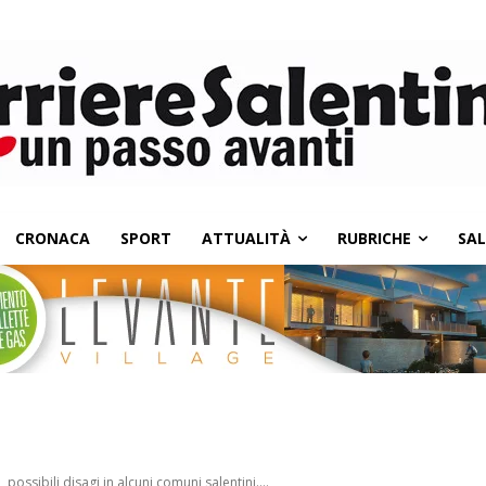
CRONACA
SPORT
ATTUALITÀ
RUBRICHE
SA
 possibili disagi in alcuni comuni salentini....