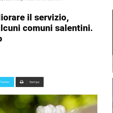
orare il servizio,
alcuni comuni salentini.
o
Twitter
Stampa