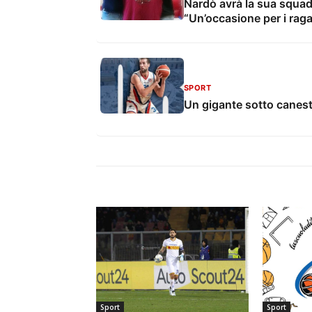
Nardò avrà la sua squadr
“Un’occasione per i raga
SPORT
Un gigante sotto canestr
Sport
Sport