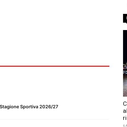
C
a Stagione Sportiva 2026/27
a
r
6 