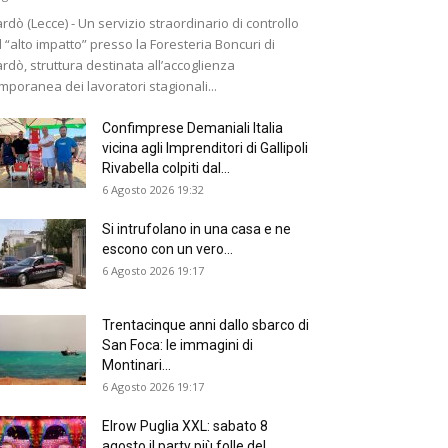
rdò (Lecce) - Un servizio straordinario di controllo
 “alto impatto” presso la Foresteria Boncuri di
rdò, struttura destinata all’accoglienza
mporanea dei lavoratori stagionali...
Confimprese Demaniali Italia
vicina agli Imprenditori di Gallipoli
Rivabella colpiti dal...
6 Agosto 2026 19:32
Si intrufolano in una casa e ne
escono con un vero...
6 Agosto 2026 19:17
Trentacinque anni dallo sbarco di
San Foca: le immagini di
Montinari...
6 Agosto 2026 19:17
Elrow Puglia XXL: sabato 8
agosto il party più folle del...