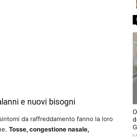
alanni e nuovi bisogni
O
i sintomi da raffreddamento fanno la loro
d
G
ane.
Tosse, congestione nasale,
9 