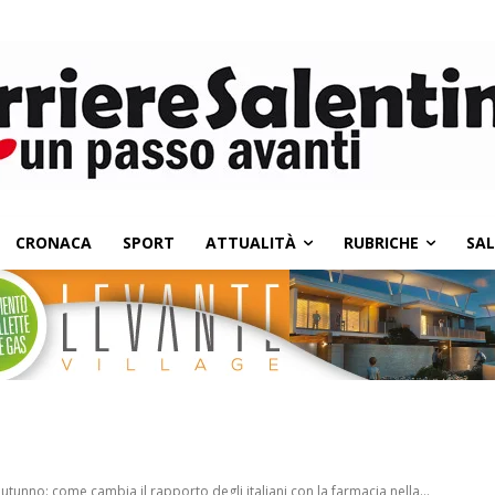
CRONACA
SPORT
ATTUALITÀ
RUBRICHE
SA
tunno: come cambia il rapporto degli italiani con la farmacia nella...