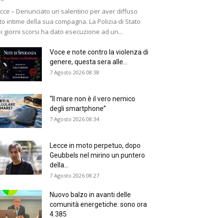
cce – Denunciato un salentino per aver diffuso
to intime della sua compagna. La Polizia di Stato
i giorni scorsi ha dato esecuzione ad un...
Voce e note contro la violenza di
genere, questa sera alle...
7 Agosto 2026 08:38
“Il mare non è il vero nemico
degli smartphone”
7 Agosto 2026 08:34
Lecce in moto perpetuo, dopo
Geubbels nel mirino un puntero
della...
7 Agosto 2026 08:27
Nuovo balzo in avanti delle
comunità energetiche: sono ora
4.385