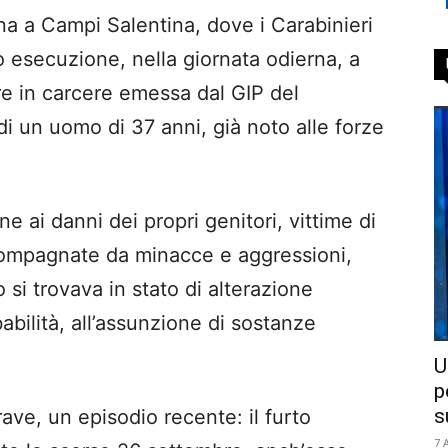
na a Campi Salentina, dove i Carabinieri
o esecuzione, nella giornata odierna, a
re in carcere emessa dal GIP del
di un uomo di 37 anni, già noto alle forze
e ai danni dei propri genitori, vittime di
compagnate da minacce e aggressioni,
i trovava in stato di alterazione
abilità, all’assunzione di sostanze
U
p
s
ave, un episodio recente: il furto
7 