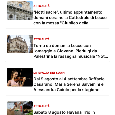
ATTUALITÀ
"Notti sacre", ultimo appuntamento
domani sera nella Cattedrale di Lecce
con la messa "Giubileo della
Speranza"
ATTUALITÀ
Torna da domani a Lecce con
l'omaggio a Giovanni Pierluigi da
Palestrina la rassegna musicale "Notti
sacre"
LO SPAZIO DEI SUONI
Dal 9 agosto al 4 settembre Raffaele
Casarano, Maria Serena Salvemini e
Alessandra Caiulo per la stagione
estiva della OLES - Orchestra
Sinfonica di Lecce e del Salento
ATTUALITÀ
Sabato 8 agosto Havana Trio in