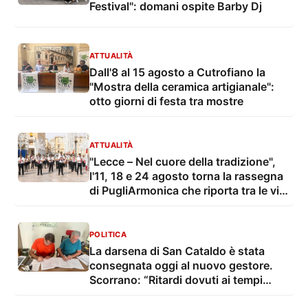
Festival": domani ospite Barby Dj
ATTUALITÀ
Dall'8 al 15 agosto a Cutrofiano la
"Mostra della ceramica artigianale":
otto giorni di festa tra mostre
ATTUALITÀ
"Lecce – Nel cuore della tradizione",
l'11, 18 e 24 agosto torna la rassegna
di PugliArmonica che riporta tra le vie
e le piazze della città il suono delle
grandi feste popolari
POLITICA
La darsena di San Cataldo è stata
consegnata oggi al nuovo gestore.
Scorrano: “Ritardi dovuti ai tempi
tecnico-burocratici”