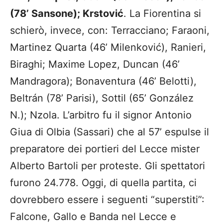
(78’ Sansone); Krstović
. La Fiorentina si
schierò, invece, con: Terracciano; Faraoni,
Martinez Quarta (46’ Milenković), Ranieri,
Biraghi; Maxime Lopez, Duncan (46’
Mandragora); Bonaventura (46’ Belotti),
Beltrán (78’ Parisi), Sottil (65’ González
N.); Nzola. L’arbitro fu il signor Antonio
Giua di Olbia (Sassari) che al 57’ espulse il
preparatore dei portieri del Lecce mister
Alberto Bartoli per proteste. Gli spettatori
furono 24.778. Oggi, di quella partita, ci
dovrebbero essere i seguenti “superstiti”:
Falcone, Gallo e Banda nel Lecce e