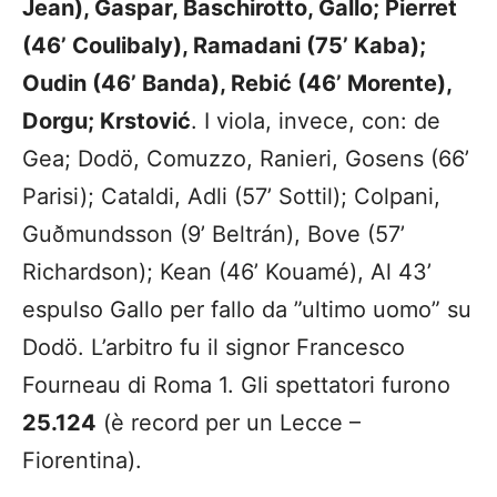
Jean), Gaspar, Baschirotto, Gallo; Pierret
(46’ Coulibaly), Ramadani (75’ Kaba);
Oudin (46’ Banda), Rebić (46’ Morente),
Dorgu; Krstović
. I viola, invece, con: de
Gea; Dodö, Comuzzo, Ranieri, Gosens (66’
Parisi); Cataldi, Adli (57’ Sottil); Colpani,
Guðmundsson (9’ Beltrán), Bove (57’
Richardson); Kean (46’ Kouamé), Al 43’
espulso Gallo per fallo da ”ultimo uomo” su
Dodö. L’arbitro fu il signor Francesco
Fourneau di Roma 1. Gli spettatori furono
25.124
(è record per un Lecce –
Fiorentina).