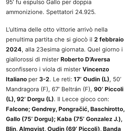
95’ fu espulso Gallo per doppia
ammonizione. Spettatori 24.925.
L’ultima delle otto vittorie arrivò nella
penultima partita che si giocò il
2 febbraio
2024
, alla 23esima giornata. Quel giorno i
giallorossi di mister
Roberto D’Aversa
sconfissero i viola di mister
Vincenzo
Italiano
per
3-2
. Le reti:
17’ Oudin (L)
, 50’
Mandragora (F), 67’ Beltrán (F),
90’ Piccoli
(L), 92’ Dorgu (L)
. Il Lecce gioco con:
Falcone; Gendrey, Pongračić, Baschirotto,
Gallo (75’ Dorgu); Kaba (75’ Gonzalez J.),
Blin, Almqvist, Oudin (69’ Piccoli), Banda