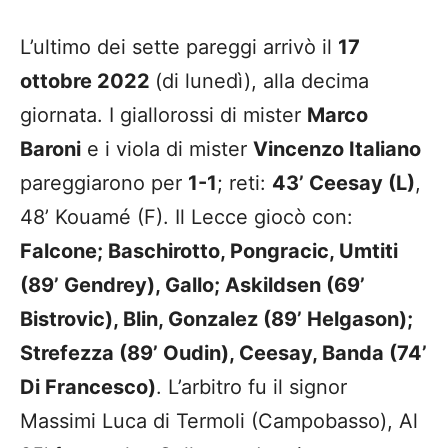
L’ultimo dei sette pareggi arrivò il
17
ottobre 2022
(di lunedì), alla decima
giornata. I giallorossi di mister
Marco
Baroni
e i viola di mister
Vincenzo Italiano
pareggiarono per
1-1
; reti:
43’ Ceesay (L)
,
48’ Kouamé (F). Il Lecce giocò con:
Falcone; Baschirotto, Pongracic, Umtiti
(89’ Gendrey), Gallo; Askildsen (69’
Bistrovic), Blin, Gonzalez (89’ Helgason);
Strefezza (89’ Oudin), Ceesay, Banda (74’
Di Francesco)
. L’arbitro fu il signor
Massimi Luca di Termoli (Campobasso), Al