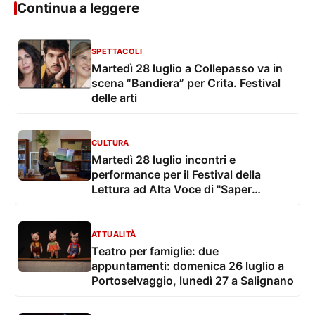
Continua a leggere
SPETTACOLI
Martedì 28 luglio a Collepasso va in
scena “Bandiera” per Crita. Festival
delle arti
CULTURA
Martedì 28 luglio incontri e
performance per il Festival della
Lettura ad Alta Voce di "Saper
leggere, saper ascoltare"
ATTUALITÀ
Teatro per famiglie: due
appuntamenti: domenica 26 luglio a
Portoselvaggio, lunedì 27 a Salignano